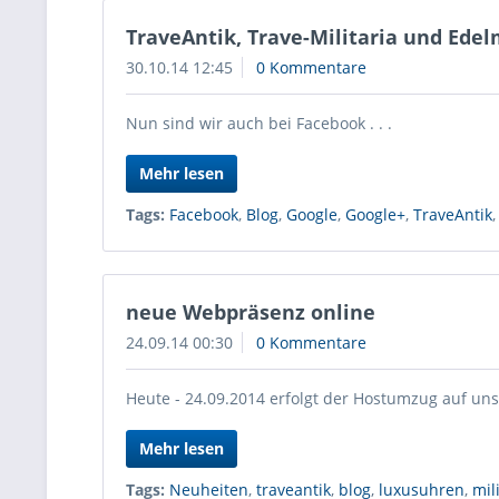
TraveAntik, Trave-Militaria und Ede
30.10.14 12:45
0 Kommentare
Nun sind wir auch bei Facebook . . .
Mehr lesen
Tags:
Facebook
,
Blog
,
Google
,
Google+
,
TraveAntik
neue Webpräsenz online
24.09.14 00:30
0 Kommentare
Heute - 24.09.2014 erfolgt der Hostumzug auf uns
Mehr lesen
Tags:
Neuheiten
,
traveantik
,
blog
,
luxusuhren
,
mil