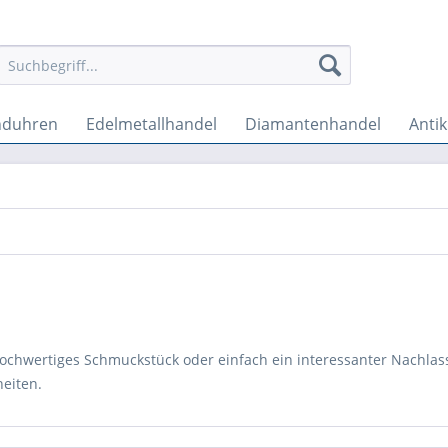
nduhren
Edelmetallhandel
Diamantenhandel
Anti
 hochwertiges Schmuckstück oder einfach ein interessanter Nachlass
eiten.