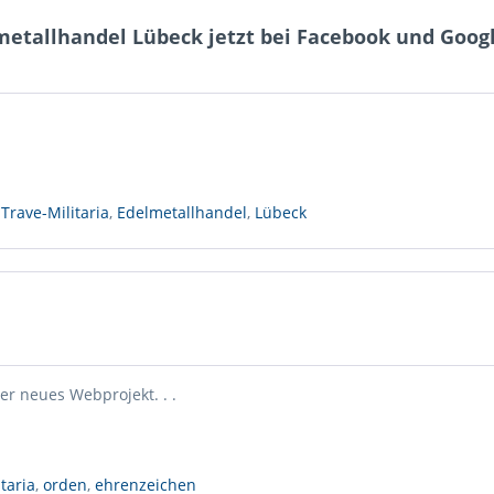
lmetallhandel Lübeck jetzt bei Facebook und Goog
,
Trave-Militaria
,
Edelmetallhandel
,
Lübeck
er neues Webprojekt. . .
itaria
,
orden
,
ehrenzeichen