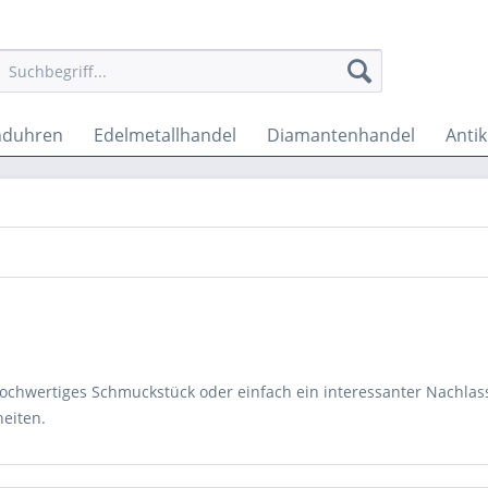
nduhren
Edelmetallhandel
Diamantenhandel
Anti
 hochwertiges Schmuckstück oder einfach ein interessanter Nachlass
eiten.