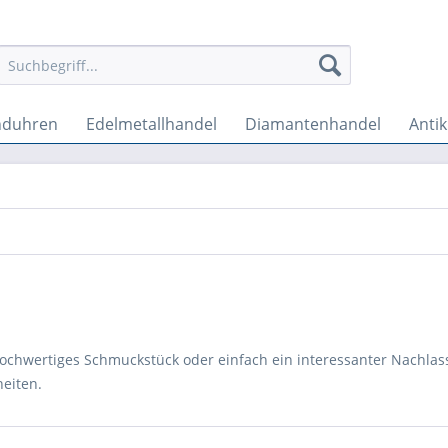
nduhren
Edelmetallhandel
Diamantenhandel
Anti
 hochwertiges Schmuckstück oder einfach ein interessanter Nachlass
eiten.