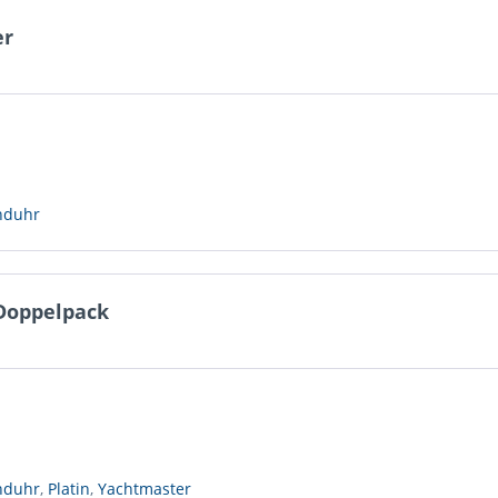
er
nduhr
 Doppelpack
nduhr
,
Platin
,
Yachtmaster