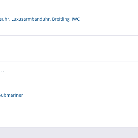
suhr
,
Luxusarmbanduhr
,
Breitling
,
IWC
. .
Submariner