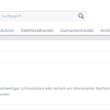
nduhren
Edelmetallhandel
Diamantenhandel
Anti
 hochwertiges Schmuckstück oder einfach ein interessanter Nachlass
eiten.