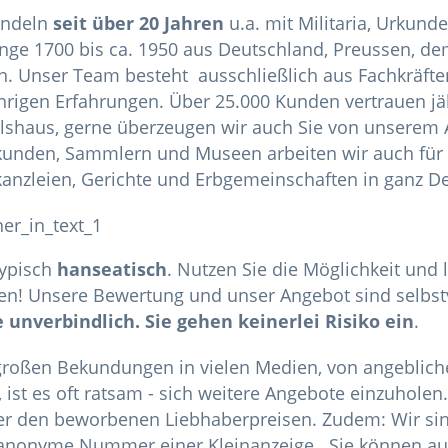
andeln
seit über 20 Jahren
u.a. mit Militaria, Urkun
nge 1700 bis ca. 1950 aus Deutschland, Preussen, d
n. Unser Team besteht ausschließlich aus Fachkräften
hrigen Erfahrungen. Über 25.000 Kunden vertrauen jä
shaus, gerne überzeugen wir auch Sie von unserem 
kunden, Sammlern und Museen arbeiten wir auch für 
anzleien, Gerichte und Erbgemeinschaften in ganz D
typisch
hanseatisch
. Nutzen Sie die Möglichkeit und 
len! Unsere Bewertung und unser Angebot sind selbst
e unverbindlich. Sie gehen keinerlei Risiko ein
.
großen Bekundungen in vielen Medien, von angeblich
, ist es oft ratsam - sich weitere Angebote einzuhole
er den beworbenen Liebhaberpreisen. Zudem: Wir sind
anonyme Nummer einer Kleinanzeige. Sie können au