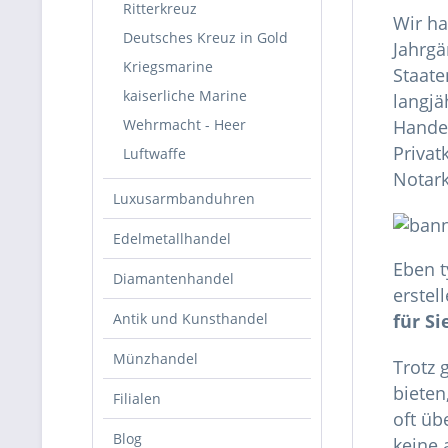
Ritterkreuz
Wir h
Deutsches Kreuz in Gold
Jahrgä
Kriegsmarine
Staate
kaiserliche Marine
langjä
Wehrmacht - Heer
Handel
Privat
Luftwaffe
Notark
Luxusarmbanduhren
Edelmetallhandel
Eben 
Diamantenhandel
erstel
Antik und Kunsthandel
für Si
Münzhandel
Trotz 
bieten
Filialen
oft üb
Blog
keine 