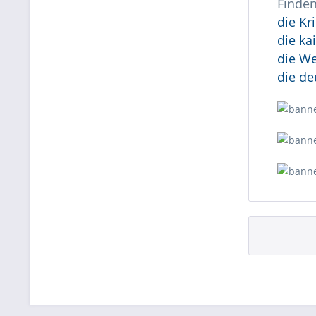
Finden
die Kr
die ka
die W
die de